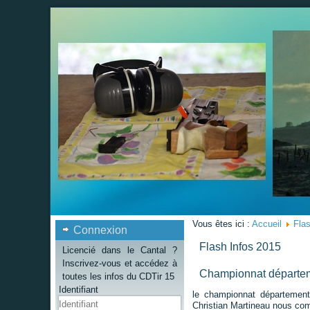
Vous êtes ici :
Accueil
Flas
Connexion
Flash Infos 2015
Licencié dans le Cantal ?
Inscrivez-vous et accédez à
Championnat départem
toutes les infos du CDTir 15
Identifiant
le championnat départementa
Christian Martineau nous comm