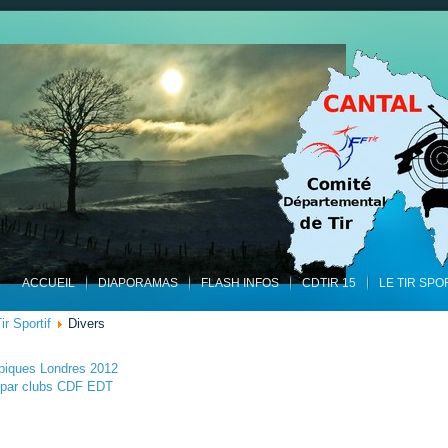
ACCUEIL
DIAPORAMAS
FLASH INFOS
CDTIR 15
LE TIR SPO
ir Sportif
Divers
mpiques Londres 2012
s par clubs CDF EDT