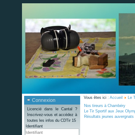
Vous êtes ici :
Accueil
Le T
Connexion
Nos tireurs à Chambéry
Licencié dans le Cantal ?
Le Tir Sportif aux Jeux Oly
Inscrivez-vous et accédez à
Résultats jeunes auvergnat
toutes les infos du CDTir 15
Identifiant