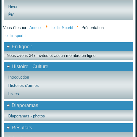
Hiver
Été
Vous êtes ici :
Accueil
Le Tir Sportif
Présentation
Le Tir sportif
En ligne :
Nous avons 347 invités et aucun membre en ligne
Histoire - Culture
Introduction
Histoires d'armes
Livres
Diaporamas
Diaporamas - photos
Résultats